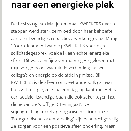
naar een energieke plek
andere informatie die je aan ze hebt verstrekt of die ze
hebben verzameld op basis van jouw gebruik van hun
services. Voor meer informatie, bekijk onze
privacy
De beslissing van Marijn om naar KWEEKERS over te
verklaring
en
cookieverklaring
.
stappen werd sterk beïnvloed door haar behoefte
aan een levendige en positieve werkomgeving. Marijn:
“Zodra ik binnenkwam bij KWEEKERS voor mijn
sollicitatiegesprek, voelde ik een echte, energieke
sfeer. Dit was een fijne verandering vergeleken met
mijn vorige baan, waar ik de verbinding tussen
collega’s en energie op de afdeling miste. Bij
KWEEKERS is de sfeer compleet anders. Ik ga naar
huis vol energie, zelfs na een dag op kantoor. Het is
een sociale, levendige baan die ook zeker tegen het
cliché van de ‘stoffige ICT’er ingaat’. De
vrijdagmiddagborrels, georganiseerd door onze
‘Bourgondische zaken-afdeling’, zijn echt heel gezellig.
Ze zorgen voor een positieve sfeer onderling. Maar