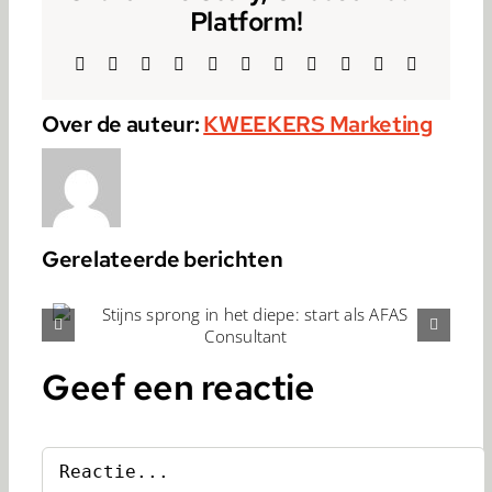
Platform!
Facebook
Twitter
Reddit
LinkedIn
WhatsApp
Telegram
Tumblr
Pinterest
Vk
Xing
E-
mail
Over de auteur:
KWEEKERS Marketing
Gerelateerde berichten
Julia Bekkers: heel veel
e:
bijzondere momenten bij
t
KWEEKERS
Geef een reactie
Reactie