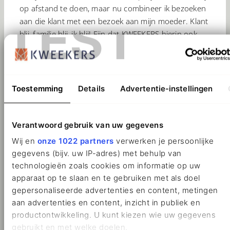
op afstand te doen, maar nu combineer ik bezoeken
TEST
aan die klant met een bezoek aan mijn moeder. Klant
blij, familie blij, ik blij! Fijn dat KWEEKERS hierin ook
meedenkt en dat ik dus het project van deze klant
mag doen.”
Toestemming
Details
Advertentie-instellingen
Verantwoord gebruik van uw gegevens
Combinatie van nieuwe
Wij en
onze 1022 partners
verwerken je persoonlijke
gegevens (bijv. uw IP-adres) met behulp van
functie en moederschap
technologieën zoals cookies om informatie op uw
apparaat op te slaan en te gebruiken met als doel
gepersonaliseerde advertenties en content, metingen
Marijn is dankbaar dat ze haar rol als moeder kan
aan advertenties en content, inzicht in publiek en
combineren met haar werk bij KWEEKERS. “Het
productontwikkeling. U kunt kiezen wie uw gegevens
vinden van een goede werk-privé balans was een
gebruikt en met welke doelen.