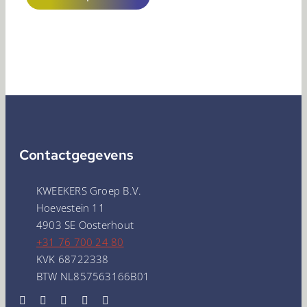
Contactgegevens
KWEEKERS Groep B.V.
Hoevestein 11
4903 SE Oosterhout
+31 76 700 24 80
KVK 68722338
BTW NL857563166B01