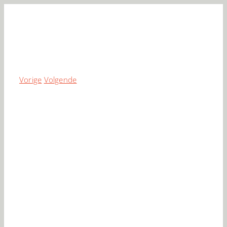
Ga
naar
inhoud
Vorige
Volgende
Bekijk
grotere
afbeelding